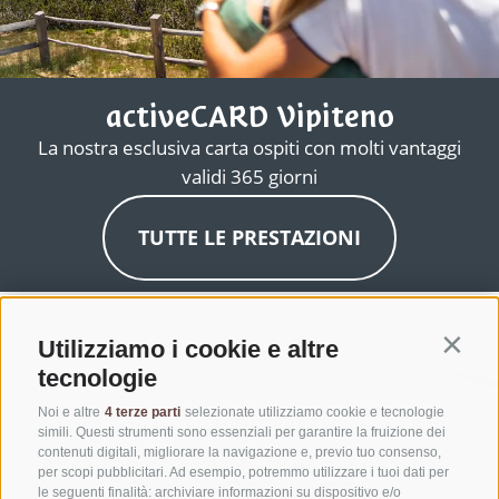
activeCARD Vipiteno
La nostra esclusiva carta ospiti con molti vantaggi
validi 365 giorni
TUTTE LE PRESTAZIONI
Utilizziamo i cookie e altre
Contin
tecnologie
Noi e altre
4 terze parti
selezionate utilizziamo cookie e tecnologie
simili. Questi strumenti sono essenziali per garantire la fruizione dei
contenuti digitali, migliorare la navigazione e, previo tuo consenso,
per scopi pubblicitari. Ad esempio, potremmo utilizzare i tuoi dati per
le seguenti finalità: archiviare informazioni su dispositivo e/o