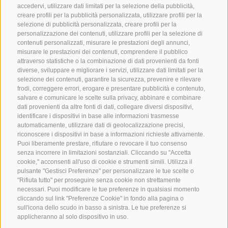
accedervi, utilizzare dati limitati per la selezione della pubblicità,
creare profili per la pubblicità personalizzata, utilizzare profili per la
selezione di pubblicità personalizzata, creare profili per la
personalizzazione dei contenuti, utilizzare profili per la selezione di
CONTATTACI
contenuti personalizzati, misurare le prestazioni degli annunci,
misurare le prestazioni dei contenuti, comprendere il pubblico
attraverso statistiche o la combinazione di dati provenienti da fonti
+39 0472 765325
diverse, sviluppare e migliorare i servizi, utilizzare dati limitati per la
info@vipiteno.com
selezione dei contenuti, garantire la sicurezza, prevenire e rilevare
frodi, correggere errori, erogare e presentare pubblicità e contenuto,
salvare e comunicare le scelte sulla privacy, abbinare e combinare
dati provenienti da altre fonti di dati, collegare diversi dispositivi,
NEWSLETTER
identificare i dispositivi in base alle informazioni trasmesse
automaticamente, utilizzare dati di geolocalizzazione precisi,
riconoscere i dispositivi in base a informazioni richieste attivamente.
Rimani aggiornato sulle nostre offerte
Puoi liberamente prestare, rifiutare o revocare il tuo consenso
senza incorrere in limitazioni sostanziali. Cliccando su "Accetta
cookie," acconsenti all'uso di cookie e strumenti simili. Utilizza il
pulsante "Gestisci Preferenze" per personalizzare le tue scelte o
"Rifiuta tutto" per proseguire senza cookie non strettamente
necessari. Puoi modificare le tue preferenze in qualsiasi momento
cliccando sul link "Preferenze Cookie" in fondo alla pagina o
sull'icona dello scudo in basso a sinistra. Le tue preferenze si
Registrati
applicheranno al solo dispositivo in uso.