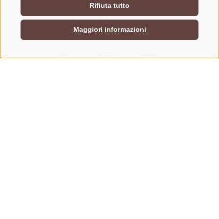
Rifiuta tutto
Maggiori informazioni
CONTATTACI
+39 0472 765325
info@vipiteno.com
NEWSLETTER
Rimani aggiornato sulle nostre offerte