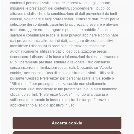
contenuti personalizzati, misurare le prestazioni degli annunci,
misurare le prestazioni dei contenuti, comprendere il pubblico
Tipo alloggio
attraverso statistiche o la combinazione di dati provenienti da fonti
diverse, sviluppare e migliorare i servizi, utilizzare dati limitati per la
selezione dei contenuti, garantire la sicurezza, prevenire e rilevare
frodi, correggere errori, erogare e presentare pubblicità e contenuto,
salvare e comunicare le scelte sulla privacy, abbinare e combinare
dati provenienti da altre fonti di dati, collegare diversi dispositivi,
identificare i dispositivi in base alle informazioni trasmesse
SOLO ESERCIZI PRENOTABILI ONLINE
automaticamente, utilizzare dati di geolocalizzazione precisi,
riconoscere i dispositivi in base a informazioni richieste attivamente.
Puoi liberamente prestare, rifiutare o revocare il tuo consenso
senza incorrere in limitazioni sostanziali. Cliccando su "Accetta
cookie," acconsenti all'uso di cookie e strumenti simili. Utilizza il
Cerca
pulsante "Gestisci Preferenze" per personalizzare le tue scelte o
"Rifiuta tutto" per proseguire senza cookie non strettamente
necessari. Puoi modificare le tue preferenze in qualsiasi momento
cliccando sul link "Preferenze Cookie" in fondo alla pagina o
sull'icona dello scudo in basso a sinistra. Le tue preferenze si
Lista alloggi
applicheranno al solo dispositivo in uso.
Accetta cookie