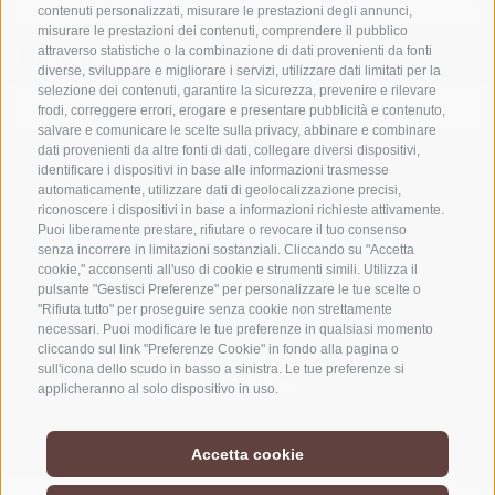
contenuti personalizzati, misurare le prestazioni degli annunci,
misurare le prestazioni dei contenuti, comprendere il pubblico
Tipo alloggio
attraverso statistiche o la combinazione di dati provenienti da fonti
diverse, sviluppare e migliorare i servizi, utilizzare dati limitati per la
selezione dei contenuti, garantire la sicurezza, prevenire e rilevare
frodi, correggere errori, erogare e presentare pubblicità e contenuto,
salvare e comunicare le scelte sulla privacy, abbinare e combinare
dati provenienti da altre fonti di dati, collegare diversi dispositivi,
identificare i dispositivi in base alle informazioni trasmesse
SOLO ESERCIZI PRENOTABILI ONLINE
automaticamente, utilizzare dati di geolocalizzazione precisi,
riconoscere i dispositivi in base a informazioni richieste attivamente.
Puoi liberamente prestare, rifiutare o revocare il tuo consenso
senza incorrere in limitazioni sostanziali. Cliccando su "Accetta
cookie," acconsenti all'uso di cookie e strumenti simili. Utilizza il
Cerca
pulsante "Gestisci Preferenze" per personalizzare le tue scelte o
"Rifiuta tutto" per proseguire senza cookie non strettamente
necessari. Puoi modificare le tue preferenze in qualsiasi momento
cliccando sul link "Preferenze Cookie" in fondo alla pagina o
sull'icona dello scudo in basso a sinistra. Le tue preferenze si
Lista alloggi
applicheranno al solo dispositivo in uso.
Accetta cookie