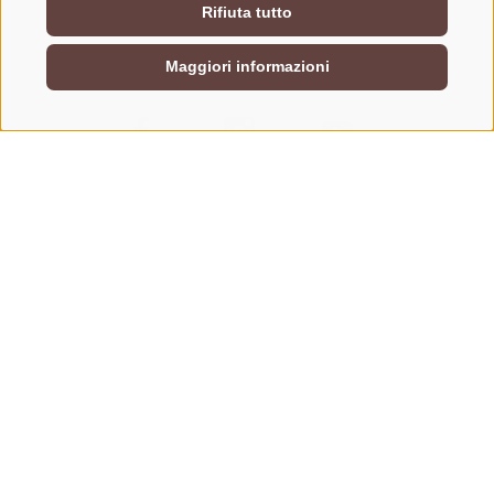
Rifiuta tutto
Maggiori informazioni
CONTATTACI
+39 0472 765325
info@vipiteno.com
NEWSLETTER
Rimani aggiornato sulle nostre offerte