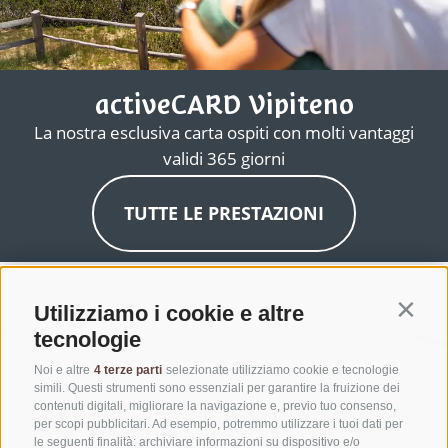
activeCARD Vipiteno
La nostra esclusiva carta ospiti con molti vantaggi
validi 365 giorni
TUTTE LE PRESTAZIONI
Utilizziamo i cookie e altre
Contin
tecnologie
Noi e altre
4 terze parti
selezionate utilizziamo cookie e tecnologie
simili. Questi strumenti sono essenziali per garantire la fruizione dei
contenuti digitali, migliorare la navigazione e, previo tuo consenso,
per scopi pubblicitari. Ad esempio, potremmo utilizzare i tuoi dati per
le seguenti finalità: archiviare informazioni su dispositivo e/o