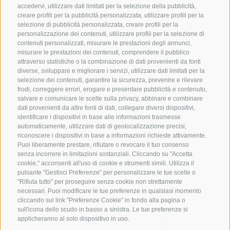
accedervi, utilizzare dati limitati per la selezione della pubblicità,
creare profili per la pubblicità personalizzata, utilizzare profili per la
selezione di pubblicità personalizzata, creare profili per la
personalizzazione dei contenuti, utilizzare profili per la selezione di
CONTATTACI
contenuti personalizzati, misurare le prestazioni degli annunci,
misurare le prestazioni dei contenuti, comprendere il pubblico
attraverso statistiche o la combinazione di dati provenienti da fonti
+39 0472 765325
diverse, sviluppare e migliorare i servizi, utilizzare dati limitati per la
info@vipiteno.com
selezione dei contenuti, garantire la sicurezza, prevenire e rilevare
frodi, correggere errori, erogare e presentare pubblicità e contenuto,
salvare e comunicare le scelte sulla privacy, abbinare e combinare
dati provenienti da altre fonti di dati, collegare diversi dispositivi,
NEWSLETTER
identificare i dispositivi in base alle informazioni trasmesse
automaticamente, utilizzare dati di geolocalizzazione precisi,
riconoscere i dispositivi in base a informazioni richieste attivamente.
Rimani aggiornato sulle nostre offerte
Puoi liberamente prestare, rifiutare o revocare il tuo consenso
senza incorrere in limitazioni sostanziali. Cliccando su "Accetta
cookie," acconsenti all'uso di cookie e strumenti simili. Utilizza il
pulsante "Gestisci Preferenze" per personalizzare le tue scelte o
"Rifiuta tutto" per proseguire senza cookie non strettamente
necessari. Puoi modificare le tue preferenze in qualsiasi momento
cliccando sul link "Preferenze Cookie" in fondo alla pagina o
sull'icona dello scudo in basso a sinistra. Le tue preferenze si
Registrati
applicheranno al solo dispositivo in uso.