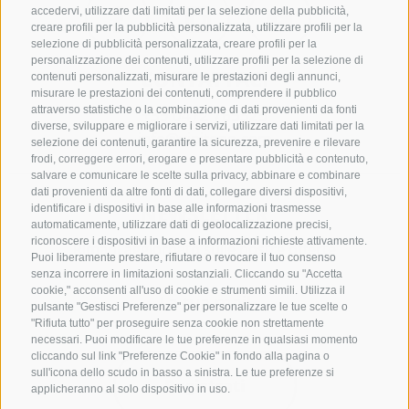
accedervi, utilizzare dati limitati per la selezione della pubblicità,
creare profili per la pubblicità personalizzata, utilizzare profili per la
selezione di pubblicità personalizzata, creare profili per la
personalizzazione dei contenuti, utilizzare profili per la selezione di
CONTATTACI
contenuti personalizzati, misurare le prestazioni degli annunci,
misurare le prestazioni dei contenuti, comprendere il pubblico
attraverso statistiche o la combinazione di dati provenienti da fonti
+39 0472 765325
diverse, sviluppare e migliorare i servizi, utilizzare dati limitati per la
info@vipiteno.com
selezione dei contenuti, garantire la sicurezza, prevenire e rilevare
frodi, correggere errori, erogare e presentare pubblicità e contenuto,
salvare e comunicare le scelte sulla privacy, abbinare e combinare
dati provenienti da altre fonti di dati, collegare diversi dispositivi,
NEWSLETTER
identificare i dispositivi in base alle informazioni trasmesse
automaticamente, utilizzare dati di geolocalizzazione precisi,
riconoscere i dispositivi in base a informazioni richieste attivamente.
Rimani aggiornato sulle nostre offerte
Puoi liberamente prestare, rifiutare o revocare il tuo consenso
senza incorrere in limitazioni sostanziali. Cliccando su "Accetta
cookie," acconsenti all'uso di cookie e strumenti simili. Utilizza il
pulsante "Gestisci Preferenze" per personalizzare le tue scelte o
"Rifiuta tutto" per proseguire senza cookie non strettamente
necessari. Puoi modificare le tue preferenze in qualsiasi momento
cliccando sul link "Preferenze Cookie" in fondo alla pagina o
sull'icona dello scudo in basso a sinistra. Le tue preferenze si
Registrati
applicheranno al solo dispositivo in uso.