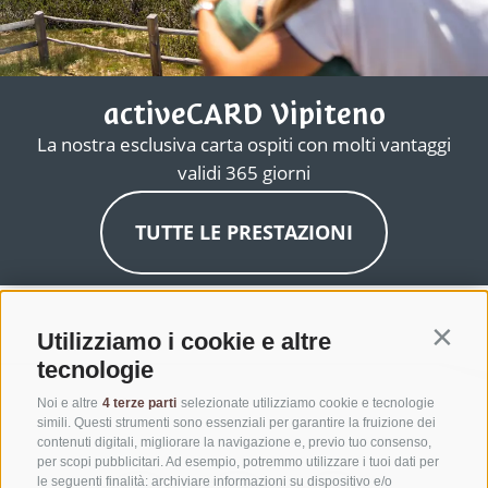
activeCARD Vipiteno
La nostra esclusiva carta ospiti con molti vantaggi
validi 365 giorni
TUTTE LE PRESTAZIONI
Utilizziamo i cookie e altre
Contin
tecnologie
Noi e altre
4 terze parti
selezionate utilizziamo cookie e tecnologie
simili. Questi strumenti sono essenziali per garantire la fruizione dei
contenuti digitali, migliorare la navigazione e, previo tuo consenso,
per scopi pubblicitari. Ad esempio, potremmo utilizzare i tuoi dati per
le seguenti finalità: archiviare informazioni su dispositivo e/o