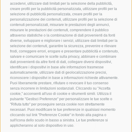
accedervi, utilizzare dati limitati per la selezione della pubblicità,
creare profili per la pubblicità personalizzata, utilizzare profili per la
selezione di pubblicità personalizzata, creare profili per la
personalizzazione dei contenuti, utilizzare profili per la selezione di
CONTATTACI
contenuti personalizzati, misurare le prestazioni degli annunci,
misurare le prestazioni dei contenuti, comprendere il pubblico
attraverso statistiche o la combinazione di dati provenienti da fonti
+39 0472 765325
diverse, sviluppare e migliorare i servizi, utilizzare dati limitati per la
info@vipiteno.com
selezione dei contenuti, garantire la sicurezza, prevenire e rilevare
frodi, correggere errori, erogare e presentare pubblicità e contenuto,
salvare e comunicare le scelte sulla privacy, abbinare e combinare
dati provenienti da altre fonti di dati, collegare diversi dispositivi,
NEWSLETTER
identificare i dispositivi in base alle informazioni trasmesse
automaticamente, utilizzare dati di geolocalizzazione precisi,
riconoscere i dispositivi in base a informazioni richieste attivamente.
Rimani aggiornato sulle nostre offerte
Puoi liberamente prestare, rifiutare o revocare il tuo consenso
senza incorrere in limitazioni sostanziali. Cliccando su "Accetta
cookie," acconsenti all'uso di cookie e strumenti simili. Utilizza il
pulsante "Gestisci Preferenze" per personalizzare le tue scelte o
"Rifiuta tutto" per proseguire senza cookie non strettamente
necessari. Puoi modificare le tue preferenze in qualsiasi momento
cliccando sul link "Preferenze Cookie" in fondo alla pagina o
sull'icona dello scudo in basso a sinistra. Le tue preferenze si
Registrati
applicheranno al solo dispositivo in uso.