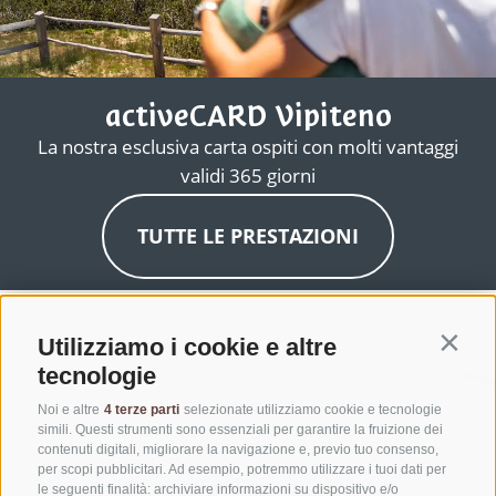
activeCARD Vipiteno
La nostra esclusiva carta ospiti con molti vantaggi
validi 365 giorni
TUTTE LE PRESTAZIONI
Utilizziamo i cookie e altre
Contin
tecnologie
Noi e altre
4 terze parti
selezionate utilizziamo cookie e tecnologie
simili. Questi strumenti sono essenziali per garantire la fruizione dei
contenuti digitali, migliorare la navigazione e, previo tuo consenso,
per scopi pubblicitari. Ad esempio, potremmo utilizzare i tuoi dati per
le seguenti finalità: archiviare informazioni su dispositivo e/o