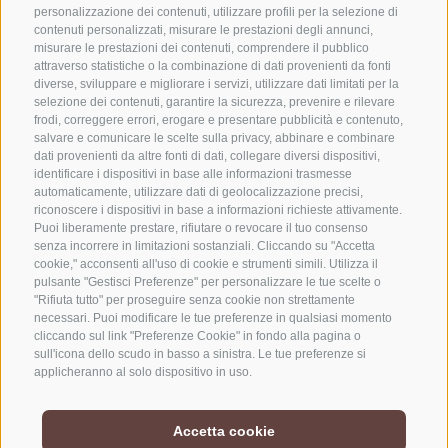
personalizzazione dei contenuti, utilizzare profili per la selezione di
CONTATTACI
contenuti personalizzati, misurare le prestazioni degli annunci,
misurare le prestazioni dei contenuti, comprendere il pubblico
attraverso statistiche o la combinazione di dati provenienti da fonti
+39 0472 765325
diverse, sviluppare e migliorare i servizi, utilizzare dati limitati per la
info@vipiteno.com
selezione dei contenuti, garantire la sicurezza, prevenire e rilevare
frodi, correggere errori, erogare e presentare pubblicità e contenuto,
salvare e comunicare le scelte sulla privacy, abbinare e combinare
dati provenienti da altre fonti di dati, collegare diversi dispositivi,
identificare i dispositivi in base alle informazioni trasmesse
NEWSLETTER
automaticamente, utilizzare dati di geolocalizzazione precisi,
riconoscere i dispositivi in base a informazioni richieste attivamente.
Rimani aggiornato sulle nostre offerte
Puoi liberamente prestare, rifiutare o revocare il tuo consenso
senza incorrere in limitazioni sostanziali. Cliccando su "Accetta
cookie," acconsenti all'uso di cookie e strumenti simili. Utilizza il
pulsante "Gestisci Preferenze" per personalizzare le tue scelte o
"Rifiuta tutto" per proseguire senza cookie non strettamente
necessari. Puoi modificare le tue preferenze in qualsiasi momento
cliccando sul link "Preferenze Cookie" in fondo alla pagina o
sull'icona dello scudo in basso a sinistra. Le tue preferenze si
Registrati
applicheranno al solo dispositivo in uso.
Accetta cookie