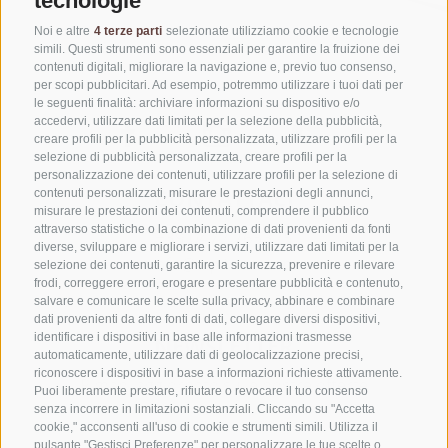
tecnologie
Noi e altre
4 terze parti
selezionate utilizziamo cookie e tecnologie
simili. Questi strumenti sono essenziali per garantire la fruizione dei
contenuti digitali, migliorare la navigazione e, previo tuo consenso,
per scopi pubblicitari. Ad esempio, potremmo utilizzare i tuoi dati per
le seguenti finalità: archiviare informazioni su dispositivo e/o
accedervi, utilizzare dati limitati per la selezione della pubblicità,
creare profili per la pubblicità personalizzata, utilizzare profili per la
selezione di pubblicità personalizzata, creare profili per la
personalizzazione dei contenuti, utilizzare profili per la selezione di
CONTATTACI
contenuti personalizzati, misurare le prestazioni degli annunci,
misurare le prestazioni dei contenuti, comprendere il pubblico
attraverso statistiche o la combinazione di dati provenienti da fonti
+39 0472 765325
diverse, sviluppare e migliorare i servizi, utilizzare dati limitati per la
info@vipiteno.com
selezione dei contenuti, garantire la sicurezza, prevenire e rilevare
frodi, correggere errori, erogare e presentare pubblicità e contenuto,
salvare e comunicare le scelte sulla privacy, abbinare e combinare
dati provenienti da altre fonti di dati, collegare diversi dispositivi,
identificare i dispositivi in base alle informazioni trasmesse
NEWSLETTER
automaticamente, utilizzare dati di geolocalizzazione precisi,
riconoscere i dispositivi in base a informazioni richieste attivamente.
Rimani aggiornato sulle nostre offerte
Puoi liberamente prestare, rifiutare o revocare il tuo consenso
senza incorrere in limitazioni sostanziali. Cliccando su "Accetta
cookie," acconsenti all'uso di cookie e strumenti simili. Utilizza il
pulsante "Gestisci Preferenze" per personalizzare le tue scelte o