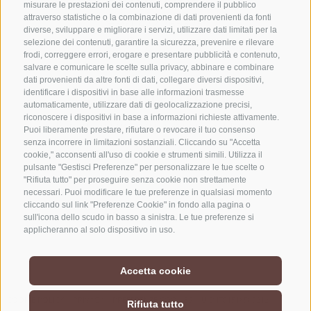
misurare le prestazioni dei contenuti, comprendere il pubblico
attraverso statistiche o la combinazione di dati provenienti da fonti
+39 0472 765325
diverse, sviluppare e migliorare i servizi, utilizzare dati limitati per la
info@vipiteno.com
selezione dei contenuti, garantire la sicurezza, prevenire e rilevare
frodi, correggere errori, erogare e presentare pubblicità e contenuto,
salvare e comunicare le scelte sulla privacy, abbinare e combinare
dati provenienti da altre fonti di dati, collegare diversi dispositivi,
identificare i dispositivi in base alle informazioni trasmesse
NEWSLETTER
automaticamente, utilizzare dati di geolocalizzazione precisi,
riconoscere i dispositivi in base a informazioni richieste attivamente.
Rimani aggiornato sulle nostre offerte
Puoi liberamente prestare, rifiutare o revocare il tuo consenso
senza incorrere in limitazioni sostanziali. Cliccando su "Accetta
cookie," acconsenti all'uso di cookie e strumenti simili. Utilizza il
pulsante "Gestisci Preferenze" per personalizzare le tue scelte o
"Rifiuta tutto" per proseguire senza cookie non strettamente
necessari. Puoi modificare le tue preferenze in qualsiasi momento
cliccando sul link "Preferenze Cookie" in fondo alla pagina o
sull'icona dello scudo in basso a sinistra. Le tue preferenze si
Registrati
applicheranno al solo dispositivo in uso.
Accetta cookie
COOKIE POLICY
PRIVACY
PREFERENZE COOKIES
UID IT01518560212
Rifiuta tutto