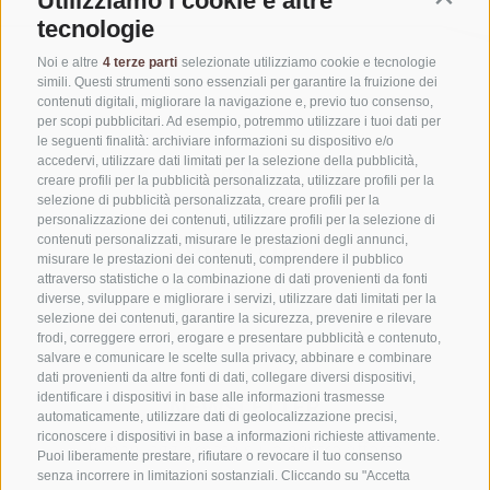
Utilizziamo i cookie e altre
tecnologie
Noi e altre
4 terze parti
selezionate utilizziamo cookie e tecnologie
simili. Questi strumenti sono essenziali per garantire la fruizione dei
contenuti digitali, migliorare la navigazione e, previo tuo consenso,
per scopi pubblicitari. Ad esempio, potremmo utilizzare i tuoi dati per
le seguenti finalità: archiviare informazioni su dispositivo e/o
accedervi, utilizzare dati limitati per la selezione della pubblicità,
creare profili per la pubblicità personalizzata, utilizzare profili per la
selezione di pubblicità personalizzata, creare profili per la
personalizzazione dei contenuti, utilizzare profili per la selezione di
CONTATTACI
contenuti personalizzati, misurare le prestazioni degli annunci,
misurare le prestazioni dei contenuti, comprendere il pubblico
attraverso statistiche o la combinazione di dati provenienti da fonti
+39 0472 765325
diverse, sviluppare e migliorare i servizi, utilizzare dati limitati per la
info@vipiteno.com
selezione dei contenuti, garantire la sicurezza, prevenire e rilevare
frodi, correggere errori, erogare e presentare pubblicità e contenuto,
salvare e comunicare le scelte sulla privacy, abbinare e combinare
dati provenienti da altre fonti di dati, collegare diversi dispositivi,
identificare i dispositivi in base alle informazioni trasmesse
NEWSLETTER
automaticamente, utilizzare dati di geolocalizzazione precisi,
riconoscere i dispositivi in base a informazioni richieste attivamente.
Rimani aggiornato sulle nostre offerte
Puoi liberamente prestare, rifiutare o revocare il tuo consenso
senza incorrere in limitazioni sostanziali. Cliccando su "Accetta