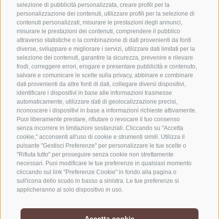
selezione di pubblicità personalizzata, creare profili per la
personalizzazione dei contenuti, utilizzare profili per la selezione di
CONTATTACI
contenuti personalizzati, misurare le prestazioni degli annunci,
misurare le prestazioni dei contenuti, comprendere il pubblico
attraverso statistiche o la combinazione di dati provenienti da fonti
+39 0472 765325
diverse, sviluppare e migliorare i servizi, utilizzare dati limitati per la
info@vipiteno.com
selezione dei contenuti, garantire la sicurezza, prevenire e rilevare
frodi, correggere errori, erogare e presentare pubblicità e contenuto,
salvare e comunicare le scelte sulla privacy, abbinare e combinare
dati provenienti da altre fonti di dati, collegare diversi dispositivi,
identificare i dispositivi in base alle informazioni trasmesse
NEWSLETTER
automaticamente, utilizzare dati di geolocalizzazione precisi,
riconoscere i dispositivi in base a informazioni richieste attivamente.
Rimani aggiornato sulle nostre offerte
Puoi liberamente prestare, rifiutare o revocare il tuo consenso
senza incorrere in limitazioni sostanziali. Cliccando su "Accetta
cookie," acconsenti all'uso di cookie e strumenti simili. Utilizza il
pulsante "Gestisci Preferenze" per personalizzare le tue scelte o
"Rifiuta tutto" per proseguire senza cookie non strettamente
necessari. Puoi modificare le tue preferenze in qualsiasi momento
cliccando sul link "Preferenze Cookie" in fondo alla pagina o
sull'icona dello scudo in basso a sinistra. Le tue preferenze si
Registrati
applicheranno al solo dispositivo in uso.
Accetta cookie