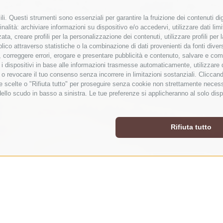
i. Questi strumenti sono essenziali per garantire la fruizione dei contenuti dig
nalità: archiviare informazioni su dispositivo e/o accedervi, utilizzare dati limita
zata, creare profili per la personalizzazione dei contenuti, utilizzare profili pe
co attraverso statistiche o la combinazione di dati provenienti da fonti diverse, 
di, correggere errori, erogare e presentare pubblicità e contenuto, salvare e co
care i dispositivi in base alle informazioni trasmesse automaticamente, utilizzare
e o revocare il tuo consenso senza incorrere in limitazioni sostanziali. Clicca
 tue scelte o "Rifiuta tutto" per proseguire senza cookie non strettamente nece
dello scudo in basso a sinistra. Le tue preferenze si applicheranno al solo disp
Rifiuta tutto
TUTTE LE PRESTAZIONI