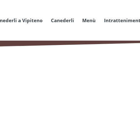
anederli a Vipiteno
Canederli
Menù
Intrattenimen