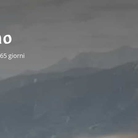
no
365 giorni