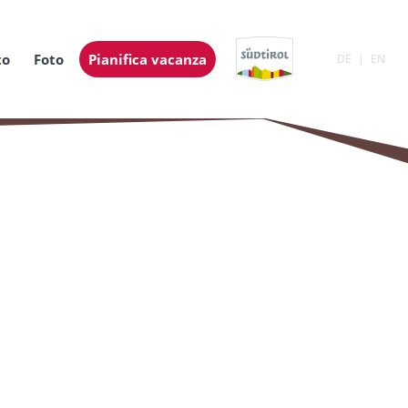
to
Foto
Pianifica vacanza
DE
EN