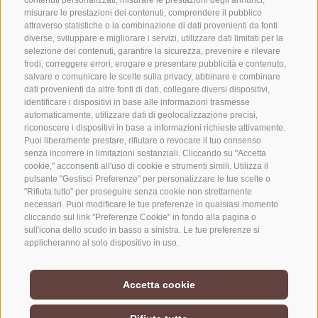
CONTATTACI
contenuti personalizzati, misurare le prestazioni degli annunci,
misurare le prestazioni dei contenuti, comprendere il pubblico
attraverso statistiche o la combinazione di dati provenienti da fonti
+39 0472 765325
diverse, sviluppare e migliorare i servizi, utilizzare dati limitati per la
info@vipiteno.com
selezione dei contenuti, garantire la sicurezza, prevenire e rilevare
frodi, correggere errori, erogare e presentare pubblicità e contenuto,
salvare e comunicare le scelte sulla privacy, abbinare e combinare
dati provenienti da altre fonti di dati, collegare diversi dispositivi,
identificare i dispositivi in base alle informazioni trasmesse
NEWSLETTER
automaticamente, utilizzare dati di geolocalizzazione precisi,
riconoscere i dispositivi in base a informazioni richieste attivamente.
Rimani aggiornato sulle nostre offerte
Puoi liberamente prestare, rifiutare o revocare il tuo consenso
senza incorrere in limitazioni sostanziali. Cliccando su "Accetta
cookie," acconsenti all'uso di cookie e strumenti simili. Utilizza il
pulsante "Gestisci Preferenze" per personalizzare le tue scelte o
"Rifiuta tutto" per proseguire senza cookie non strettamente
necessari. Puoi modificare le tue preferenze in qualsiasi momento
cliccando sul link "Preferenze Cookie" in fondo alla pagina o
sull'icona dello scudo in basso a sinistra. Le tue preferenze si
Registrati
applicheranno al solo dispositivo in uso.
Accetta cookie
COOKIE POLICY
PRIVACY
PREFERENZE COOKIES
UID IT01518560212