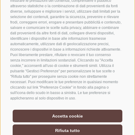
misurare le prestazioni dei contenuti, comprendere il pubblico
attraverso statistiche o la combinazione di dati provenienti da fonti
+39 0472 765325
diverse, sviluppare e migliorare i servizi, utilizzare dati limitati per la
info@vipiteno.com
selezione dei contenuti, garantire la sicurezza, prevenire e rilevare
frodi, correggere errori, erogare e presentare pubblicità e contenuto,
salvare e comunicare le scelte sulla privacy, abbinare e combinare
dati provenienti da altre fonti di dati, collegare diversi dispositivi,
identificare i dispositivi in base alle informazioni trasmesse
NEWSLETTER
automaticamente, utilizzare dati di geolocalizzazione precisi,
riconoscere i dispositivi in base a informazioni richieste attivamente.
Rimani aggiornato sulle nostre offerte
Puoi liberamente prestare, rifiutare o revocare il tuo consenso
senza incorrere in limitazioni sostanziali. Cliccando su "Accetta
cookie," acconsenti all'uso di cookie e strumenti simili. Utilizza il
pulsante "Gestisci Preferenze" per personalizzare le tue scelte o
"Rifiuta tutto" per proseguire senza cookie non strettamente
necessari. Puoi modificare le tue preferenze in qualsiasi momento
cliccando sul link "Preferenze Cookie" in fondo alla pagina o
sull'icona dello scudo in basso a sinistra. Le tue preferenze si
Registrati
applicheranno al solo dispositivo in uso.
Accetta cookie
COOKIE POLICY
PRIVACY
PREFERENZE COOKIES
UID IT01518560212
Rifiuta tutto